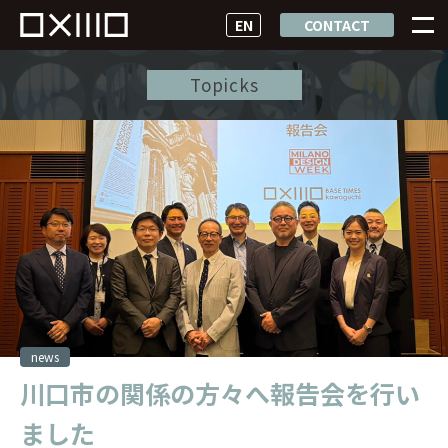
EN
CONTACT
Topicks
news
川口市の関係の方々へ報告会を行い
ました