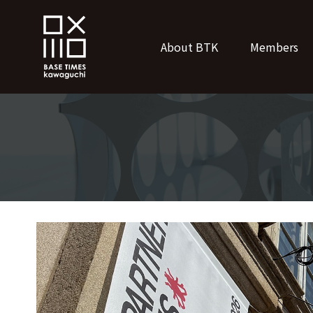
About BTK
Members