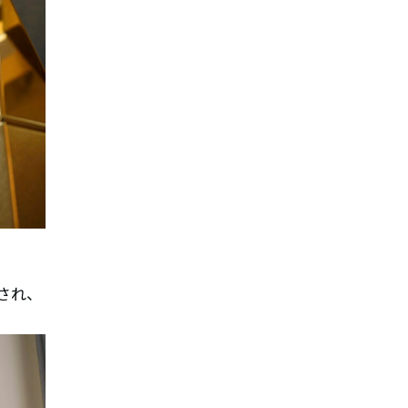
。
現され、