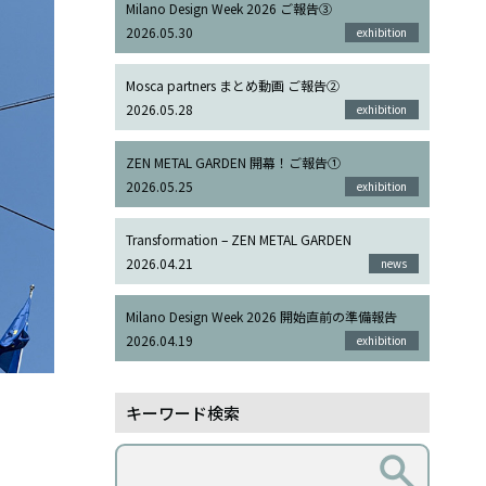
Milano Design Week 2026 ご報告③
2026.05.30
exhibition
Mosca partners まとめ動画 ご報告②
2026.05.28
exhibition
ZEN METAL GARDEN 開幕！ご報告①
2026.05.25
exhibition
Transformation – ZEN METAL GARDEN
2026.04.21
news
Milano Design Week 2026 開始直前の準備報告
2026.04.19
exhibition
キーワード検索