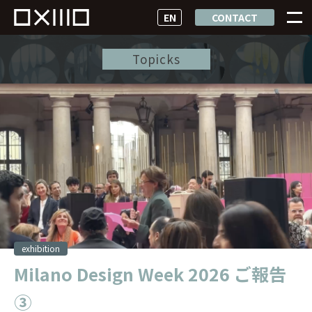
EN
CONTACT
Topicks
exhibition
Milano Design Week 2026 ご報告
③