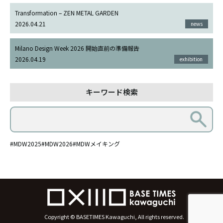
Transformation – ZEN METAL GARDEN
2026.04.21
news
Milano Design Week 2026 開始直前の準備報告
2026.04.19
exhibition
キーワード検索
#MDW2025
#MDW2026
#MDWメイキング
Copyright © BASETIMES Kawaguchi, All rights reserved.