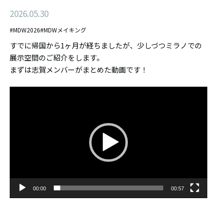
2026.05.30
#MDW2026
#MDWメイキング
すでに帰国から1ヶ月が経ちましたが、少しづつミラノでの
展示空間のご紹介をします。
まずは志賀メンバーがまとめた動画です！
動
画
プ
レ
ー
ヤ
ー
00:00
00:57